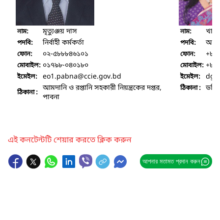
মৃত্যুঞ্জয় দাস
খাদি
নাম:
নাম:
নির্বাহী কর্মকর্তা
অতির
পদবি:
পদবি:
০২-৫৮৮৮৪৬১০১
+৮৮
ফোন:
ফোন:
০১৭৯৮-০৪০১৮০
+৮৮
মোবাইল:
মোবাইল:
eo1.pabna
@ccie.gov.bd
dg.
ইমেইল:
ইমেইল:
আমদানি ও রপ্তানি সহকারী নিয়ন্ত্রকের দপ্তর,
ডব্ল
ঠিকানা :
ঠিকানা :
পাবনা
এই কনটেন্টটি শেয়ার করতে ক্লিক করুন
আপনার মতামত প্রদান করুন