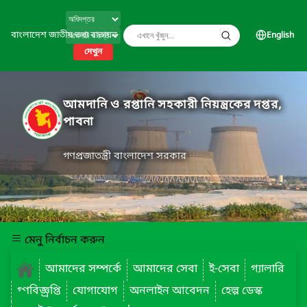
বাংলাদেশ জাতীয় তথ্য বাতায়ন
English
দেখুন
আমদানি ও রপ্তানি সহকারী নিয়ন্ত্রকের দপ্তর,
পাবনা
গণপ্রজাতন্ত্রী বাংলাদেশ সরকার
মেনু নির্বাচন করুন
আমাদের সম্পর্কে
আমাদের সেবা
ই-সেবা
গ্যালারি
গ্ণবিজ্ঞ্রপ্তি
যোগাযোগ
অনলাইন আবেদন
হেল্প ডেস্ক