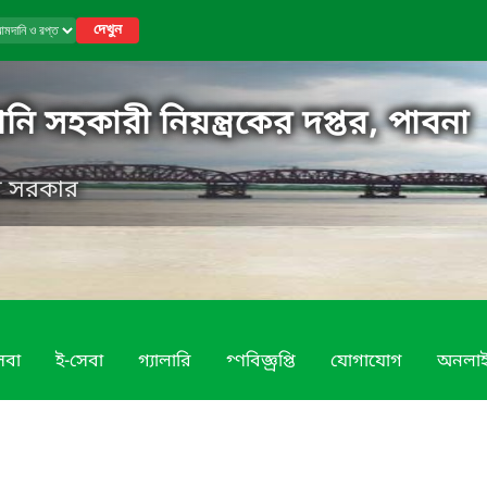
দেখুন
নি সহকারী নিয়ন্ত্রকের দপ্তর, পাবনা
েশ সরকার
েবা
ই-সেবা
গ্যালারি
গ্ণবিজ্ঞ্রপ্তি
যোগাযোগ
অনলা