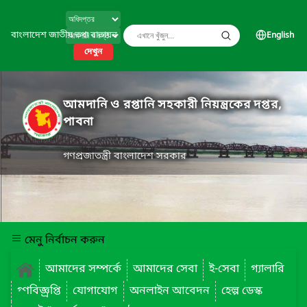
বাংলাদেশ জাতীয় তথ্য বাতায়ন
English
দেখুন
আমদানি ও রপ্তানি সহকারী নিয়ন্ত্রকের দপ্তর,
পাবনা
গণপ্রজাতন্ত্রী বাংলাদেশ সরকার
মেনু নির্বাচন করুন
আমাদের সম্পর্কে
আমাদের সেবা
ই-সেবা
গ্যালারি
গ্ণবিজ্ঞ্রপ্তি
যোগাযোগ
অনলাইন আবেদন
হেল্প ডেস্ক