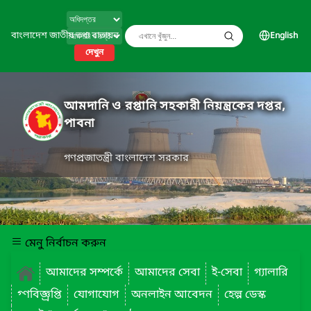
বাংলাদেশ জাতীয় তথ্য বাতায়ন
English
দেখুন
আমদানি ও রপ্তানি সহকারী নিয়ন্ত্রকের দপ্তর,
পাবনা
গণপ্রজাতন্ত্রী বাংলাদেশ সরকার
মেনু নির্বাচন করুন
আমাদের সম্পর্কে
আমাদের সেবা
ই-সেবা
গ্যালারি
গ্ণবিজ্ঞ্রপ্তি
যোগাযোগ
অনলাইন আবেদন
হেল্প ডেস্ক