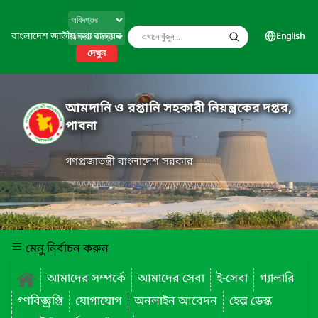
বাংলাদেশ জাতীয় তথ্য বাতায়ন
English
দেখুন
আমদানি ও রপ্তানি সহকারী নিয়ন্ত্রকের দপ্তর,
পাবনা
গণপ্রজাতন্ত্রী বাংলাদেশ সরকার
মেনু নির্বাচন করুন
আমাদের সম্পর্কে
আমাদের সেবা
ই-সেবা
গ্যালারি
গ্ণবিজ্ঞ্রপ্তি
যোগাযোগ
অনলাইন আবেদন
হেল্প ডেস্ক