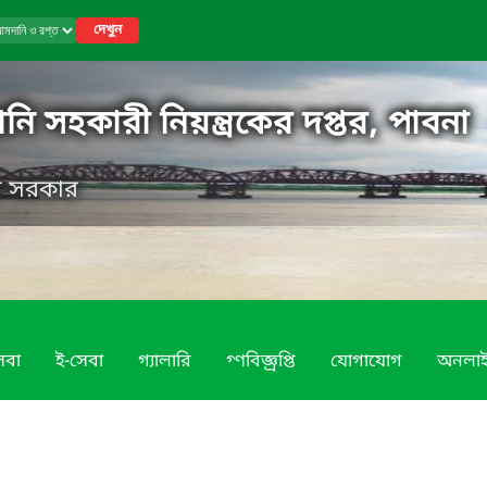
দেখুন
নি সহকারী নিয়ন্ত্রকের দপ্তর, পাবনা
েশ সরকার
েবা
ই-সেবা
গ্যালারি
গ্ণবিজ্ঞ্রপ্তি
যোগাযোগ
অনলা