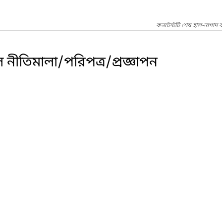
কনটেন্টটি শেষ হাল-নাগাদ ক
 নীতিমালা/পরিপত্র/প্রজ্ঞাপন