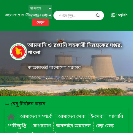
বাংলাদেশ জাতীয় তথ্য বাতায়ন
English
দেখুন
আমদানি ও রপ্তানি সহকারী নিয়ন্ত্রকের দপ্তর,
পাবনা
গণপ্রজাতন্ত্রী বাংলাদেশ সরকার
মেনু নির্বাচন করুন
আমাদের সম্পর্কে
আমাদের সেবা
ই-সেবা
গ্যালারি
গ্ণবিজ্ঞ্রপ্তি
যোগাযোগ
অনলাইন আবেদন
হেল্প ডেস্ক