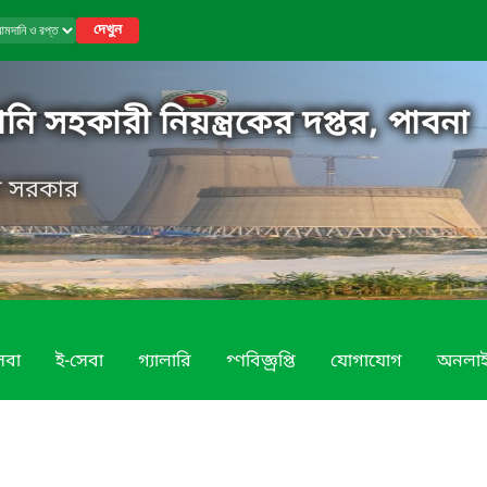
দেখুন
নি সহকারী নিয়ন্ত্রকের দপ্তর, পাবনা
েশ সরকার
েবা
ই-সেবা
গ্যালারি
গ্ণবিজ্ঞ্রপ্তি
যোগাযোগ
অনলা