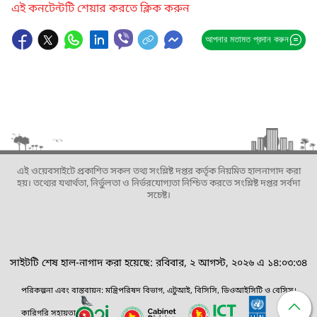
এই কনটেন্টটি শেয়ার করতে ক্লিক করুন
আপনার মতামত প্রদান করুন
এই ওয়েবসাইটে প্রকাশিত সকল তথ্য সংশ্লিষ্ট দপ্তর কর্তৃক নিয়মিত হালনাগাদ করা
হয়। তথ্যের যথার্থতা, নির্ভুলতা ও নির্ভরযোগ্যতা নিশ্চিত করতে সংশ্লিষ্ট দপ্তর সর্বদা
সচেষ্ট।
সাইটটি শেষ হাল-নাগাদ করা হয়েছে: রবিবার, ২ আগস্ট, ২০২৬ এ ১৪:০৩:৩৪
পরিকল্পনা এবং বাস্তবায়ন: মন্ত্রিপরিষদ বিভাগ, এটুআই, বিসিসি, ডিওআইসিটি ও বেসিস।
কারিগরি সহায়তা