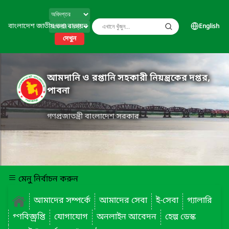
বাংলাদেশ জাতীয় তথ্য বাতায়ন
English
দেখুন
আমদানি ও রপ্তানি সহকারী নিয়ন্ত্রকের দপ্তর,
পাবনা
গণপ্রজাতন্ত্রী বাংলাদেশ সরকার
মেনু নির্বাচন করুন
আমাদের সম্পর্কে
আমাদের সেবা
ই-সেবা
গ্যালারি
গ্ণবিজ্ঞ্রপ্তি
যোগাযোগ
অনলাইন আবেদন
হেল্প ডেস্ক