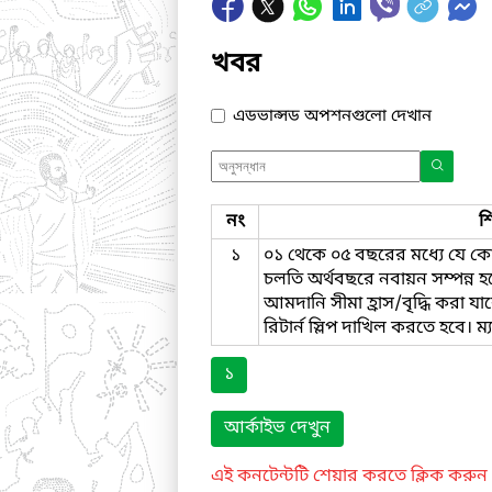
খবর
এডভান্সড অপশনগুলো দেখান
নং
শ
১
০১ থেকে ০৫ বছরের মধ্যে যে কো
চলতি অর্থবছরে নবায়ন সম্পন্ন হল
আমদানি সীমা হ্রাস/বৃদ্ধি করা য
রিটার্ন স্লিপ দাখিল করতে হবে। ম্
১
আর্কাইভ দেখুন
এই কনটেন্টটি শেয়ার করতে ক্লিক করুন