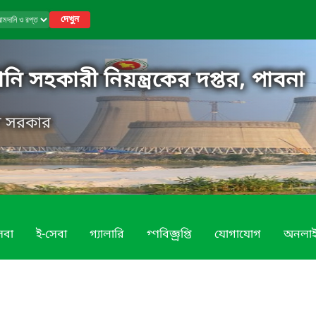
দেখুন
নি সহকারী নিয়ন্ত্রকের দপ্তর, পাবনা
েশ সরকার
েবা
ই-সেবা
গ্যালারি
গ্ণবিজ্ঞ্রপ্তি
যোগাযোগ
অনলা