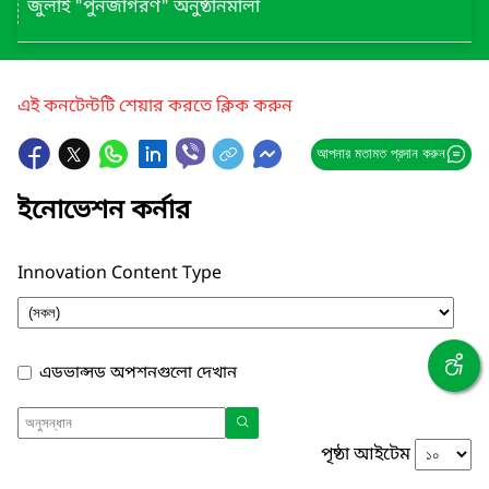
জুলাই "পুনর্জাগরণ" অনুষ্ঠানমালা
এই কনটেন্টটি শেয়ার করতে ক্লিক করুন
আপনার মতামত প্রদান করুন
ইনোভেশন কর্নার
Innovation Content Type
এডভান্সড অপশনগুলো দেখান
পৃষ্ঠা আইটেম