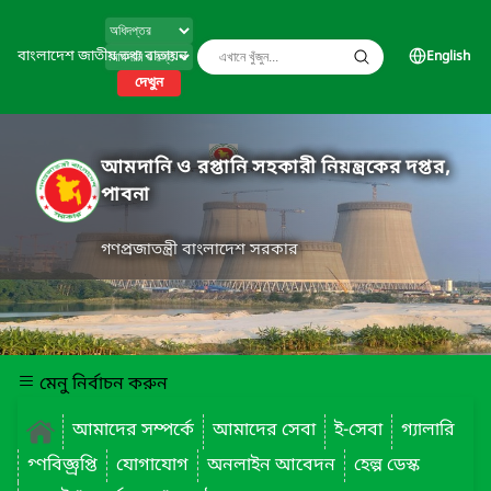
বাংলাদেশ জাতীয় তথ্য বাতায়ন
English
দেখুন
আমদানি ও রপ্তানি সহকারী নিয়ন্ত্রকের দপ্তর,
পাবনা
গণপ্রজাতন্ত্রী বাংলাদেশ সরকার
মেনু নির্বাচন করুন
আমাদের সম্পর্কে
আমাদের সেবা
ই-সেবা
গ্যালারি
গ্ণবিজ্ঞ্রপ্তি
যোগাযোগ
অনলাইন আবেদন
হেল্প ডেস্ক