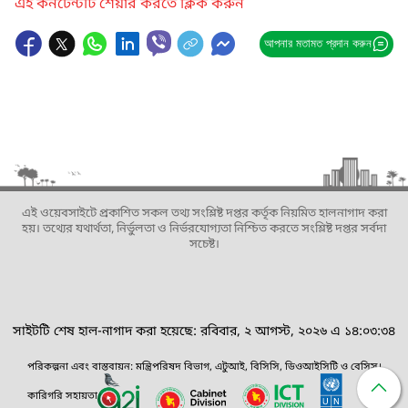
এই কনটেন্টটি শেয়ার করতে ক্লিক করুন
আপনার মতামত প্রদান করুন
এই ওয়েবসাইটে প্রকাশিত সকল তথ্য সংশ্লিষ্ট দপ্তর কর্তৃক নিয়মিত হালনাগাদ করা
হয়। তথ্যের যথার্থতা, নির্ভুলতা ও নির্ভরযোগ্যতা নিশ্চিত করতে সংশ্লিষ্ট দপ্তর সর্বদা
সচেষ্ট।
সাইটটি শেষ হাল-নাগাদ করা হয়েছে: রবিবার, ২ আগস্ট, ২০২৬ এ ১৪:০৩:৩৪
পরিকল্পনা এবং বাস্তবায়ন: মন্ত্রিপরিষদ বিভাগ, এটুআই, বিসিসি, ডিওআইসিটি ও বেসিস।
কারিগরি সহায়তা