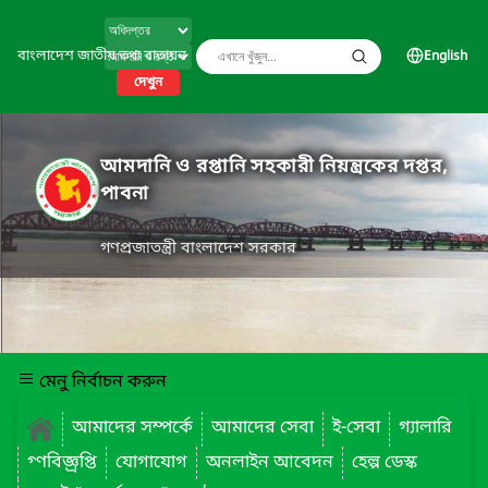
বাংলাদেশ জাতীয় তথ্য বাতায়ন
English
দেখুন
আমদানি ও রপ্তানি সহকারী নিয়ন্ত্রকের দপ্তর,
পাবনা
গণপ্রজাতন্ত্রী বাংলাদেশ সরকার
মেনু নির্বাচন করুন
আমাদের সম্পর্কে
আমাদের সেবা
ই-সেবা
গ্যালারি
গ্ণবিজ্ঞ্রপ্তি
যোগাযোগ
অনলাইন আবেদন
হেল্প ডেস্ক